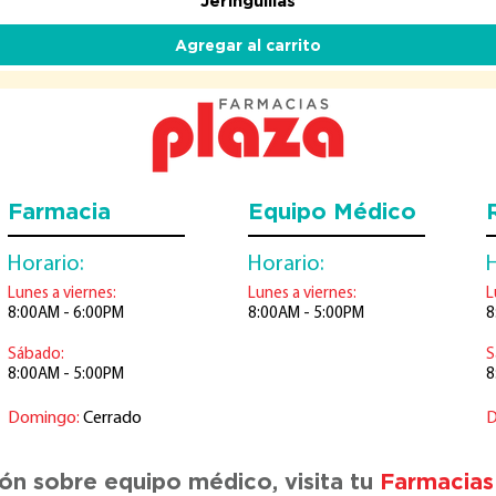
Vista rápida
Jeringuillas
Agregar al carrito
Farmacia
Equipo Médico
Horario:
Horario:
H
Lunes a viernes:
Lunes a viernes:
L
8:00AM - 6:00PM
8:00AM - 5:00PM
8
Sábado:
S
8:00AM - 5:00PM
8
Domingo:
Cerrado
D
ón sobre equipo médico, visita tu
Farmacias