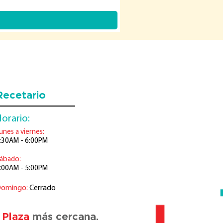
Recetario
orario:
unes a viernes:
:30AM - 6:00PM
ábado:
:00AM - 5:00PM
omingo:
Cerrado
 Plaza
más cercana.