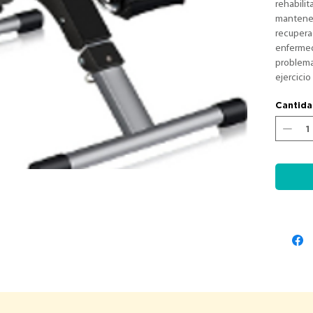
rehabilit
mantener 
recuperac
enfermed
problema
ejercicio
Cantid