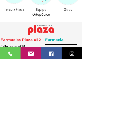
Terapia Física
Equipo
Otros
Ortopédico
Farmacias Plaza #12
Farmacia
Calle Loiza 2428
Horario:
Punta Las Marías
San Juan, PR 00913
Lunes a viernes:
8:00AM - 6:00PM
Sábado:
8:00AM - 5:00PM
Domingo:
Cerrado
Equipo Médico
Recetario
Horario:
Horario:
Lunes a viernes:
Lunes a viernes:
8:00AM - 5:00PM
8:30AM - 6:00PM
Sábado: