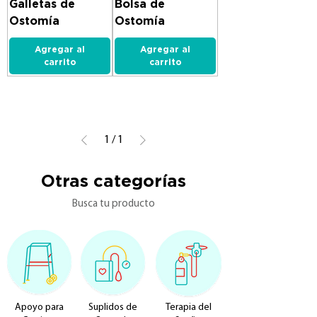
Galletas de
Bolsa de
Ostomía
Ostomía
Agregar al
Agregar al
carrito
carrito
1
/
1
Otras categorías
Busca tu producto
Apoyo para
Suplidos de
Terapia del